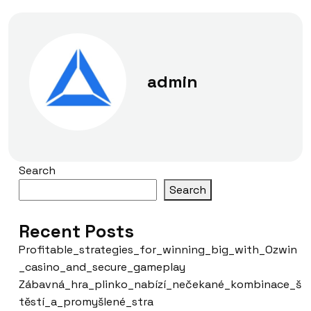
admin
Search
Search
Recent Posts
Profitable_strategies_for_winning_big_with_Ozwin
_casino_and_secure_gameplay
Zábavná_hra_plinko_nabízí_nečekané_kombinace_š
těstí_a_promyšlené_stra