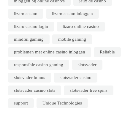
inloggen bij online casino's
jeux de casino
lizaro casino
lizaro casino inloggen
lizaro casino login
lizaro online casino
mindful gaming
mobile gaming
problemen met online casino inloggen
Reliable
responsible casino gaming
slotsvader
slotsvader bonus
slotsvader casino
slotsvader casino slots
slotsvader free spins
support
Unique Technologies