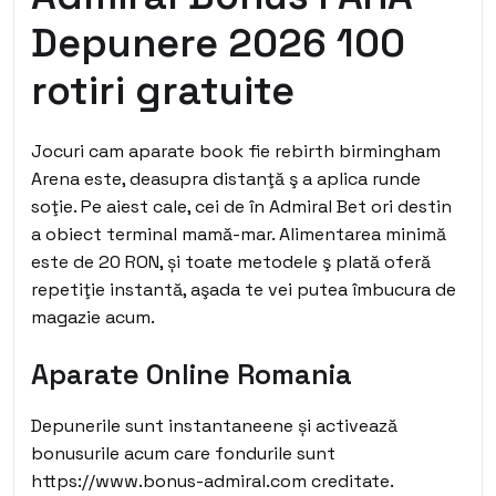
Depunere 2026 100
rotiri gratuite
Jocuri cam aparate book fie rebirth birmingham
Arena este, deasupra distanţă ş a aplica runde
soţie. Pe aiest cale, cei de în Admiral Bet ori destin
a obiect terminal mamă-mar.
Alimentarea minimă
este de 20 RON, și toate metodele ş plată oferă
repetiţie instantă, aşada te vei putea îmbucura de
magazie acum.
Aparate Online Romania
Depunerile sunt instantaneene și activează
bonusurile acum care fondurile sunt
https://www.bonus-admiral.com
creditate.