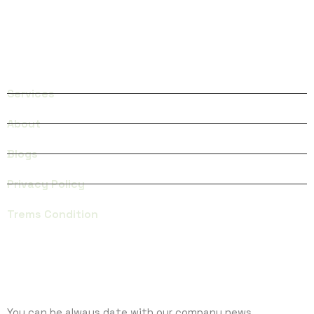
QUICK LINKS
Services
About
Blogs
Privacy Policy
Trems Condition
SUBCRIBE
You can be always date with our company news