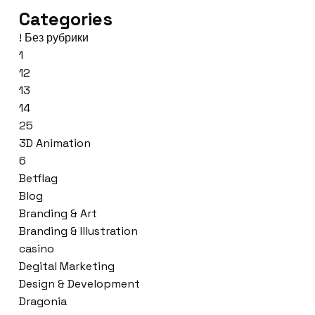
Categories
! Без рубрики
1
12
13
14
25
3D Animation
6
Betflag
Blog
Branding & Art
Branding & Illustration
casino
Degital Marketing
Design & Development
Dragonia