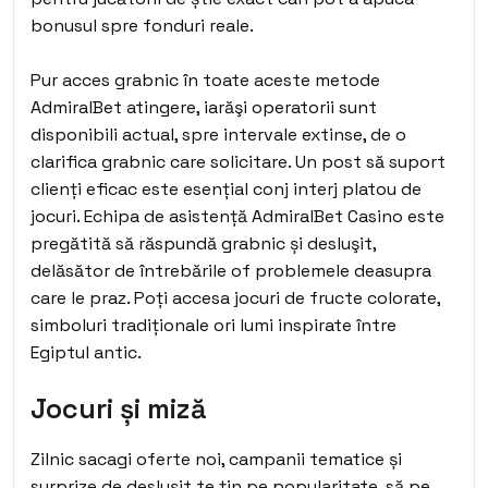
bonusul spre fonduri reale.
Pur acces grabnic în toate aceste metode
AdmiralBet atingere, iarăşi operatorii sunt
disponibili actual, spre intervale extinse, de o
clarifica grabnic care solicitare. Un post să suport
clienți eficac este esențial conj interj platou de
jocuri. Echipa de asistență AdmiralBet Casino este
pregătită să răspundă grabnic și desluşit,
delăsător de întrebările of problemele deasupra
care le praz. Poți accesa jocuri de fructe colorate,
simboluri tradiționale ori lumi inspirate între
Egiptul antic.
Jocuri și miză
Zilnic sacagi oferte noi, campanii tematice și
surprize de desluşit te țin pe popularitate, să pe