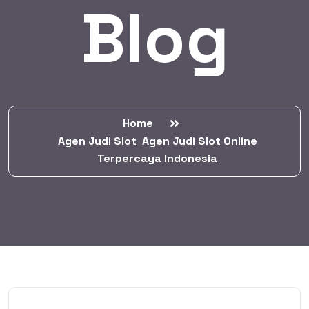
Blog
Home
Agen Judi Slot ️ Agen Judi Slot Online
Terpercaya Indonesia
BY:
ADMIN