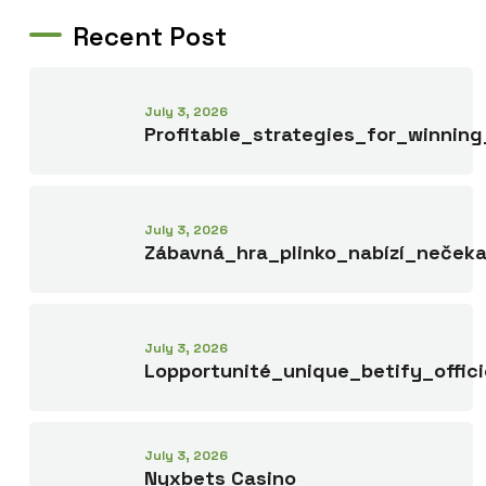
Recent Post
July 3, 2026
Profitable_strategies_for_winni
July 3, 2026
Zábavná_hra_plinko_nabízí_neček
July 3, 2026
Lopportunité_unique_betify_offici
July 3, 2026
Nyxbets Casino