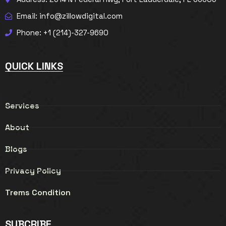
Email: info@zillowdigital.com
Phone: +1 (214)-327-9690
QUICK LINKS
Services
About
Blogs
Privacy Policy
Trems Condition
SUBCRIBE