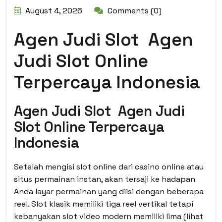
August 4, 2026
Comments (0)
Agen Judi Slot ️ Agen
Judi Slot Online
Terpercaya Indonesia
Agen Judi Slot ️ Agen Judi
Slot Online Terpercaya
Indonesia
Setelah mengisi slot online dari casino online atau
situs permainan instan, akan tersaji ke hadapan
Anda layar permainan yang diisi dengan beberapa
reel. Slot klasik memiliki tiga reel vertikal tetapi
kebanyakan slot video modern memiliki lima (lihat