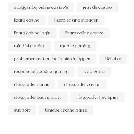
inloggen bij online casino's
jeux de casino
lizaro casino
lizaro casino inloggen
lizaro casino login
lizaro online casino
mindful gaming
mobile gaming
problemen met online casino inloggen
Reliable
responsible casino gaming
slotsvader
slotsvader bonus
slotsvader casino
slotsvader casino slots
slotsvader free spins
support
Unique Technologies