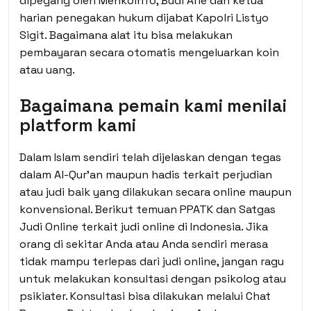
dipegang oleh Menkoinfo, Budi Arie dan ketua
harian penegakan hukum dijabat Kapolri Listyo
Sigit. Bagaimana alat itu bisa melakukan
pembayaran secara otomatis mengeluarkan koin
atau uang.
Bagaimana pemain kami menilai
platform kami
Dalam Islam sendiri telah dijelaskan dengan tegas
dalam Al-Qur’an maupun hadis terkait perjudian
atau judi baik yang dilakukan secara online maupun
konvensional. Berikut temuan PPATK dan Satgas
Judi Online terkait judi online di Indonesia. Jika
orang di sekitar Anda atau Anda sendiri merasa
tidak mampu terlepas dari judi online, jangan ragu
untuk melakukan konsultasi dengan psikolog atau
psikiater. Konsultasi bisa dilakukan melalui Chat