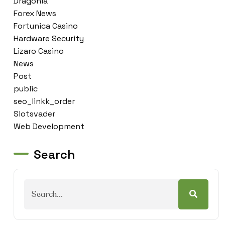
Dragonia
Forex News
Fortunica Casino
Hardware Security
Lizaro Casino
News
Post
public
seo_linkk_order
Slotsvader
Web Development
Search