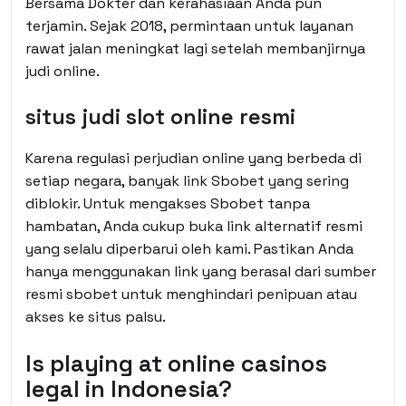
Bersama Dokter dan kerahasiaan Anda pun
terjamin. Sejak 2018, permintaan untuk layanan
rawat jalan meningkat lagi setelah membanjirnya
judi online.
situs judi slot online resmi
Karena regulasi perjudian online yang berbeda di
setiap negara, banyak link Sbobet yang sering
diblokir. Untuk mengakses Sbobet tanpa
hambatan, Anda cukup buka link alternatif resmi
yang selalu diperbarui oleh kami. Pastikan Anda
hanya menggunakan link yang berasal dari sumber
resmi sbobet untuk menghindari penipuan atau
akses ke situs palsu.
Is playing at online casinos
legal in Indonesia?