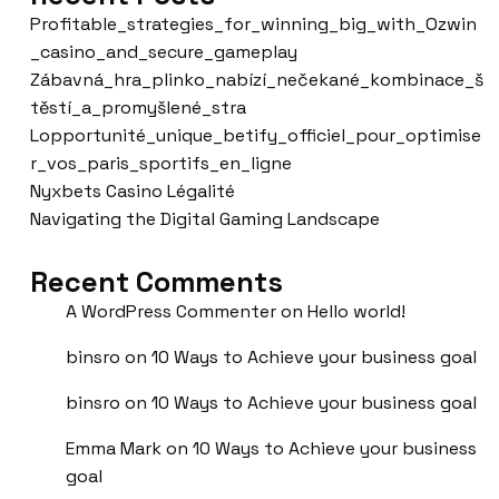
Profitable_strategies_for_winning_big_with_Ozwin
_casino_and_secure_gameplay
Zábavná_hra_plinko_nabízí_nečekané_kombinace_š
těstí_a_promyšlené_stra
Lopportunité_unique_betify_officiel_pour_optimise
r_vos_paris_sportifs_en_ligne
Nyxbets Casino Légalité
Navigating the Digital Gaming Landscape
Recent Comments
A WordPress Commenter
on
Hello world!
binsro
on
10 Ways to Achieve your business goal
binsro
on
10 Ways to Achieve your business goal
Emma Mark
on
10 Ways to Achieve your business
goal