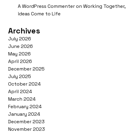
A WordPress Commenter
on
Working Together,
ideas Come to Life
Archives
July 2026
June 2026
May 2026
April 2026
December 2025
July 2025
October 2024
April 2024
March 2024
February 2024
January 2024
December 2023
November 2023