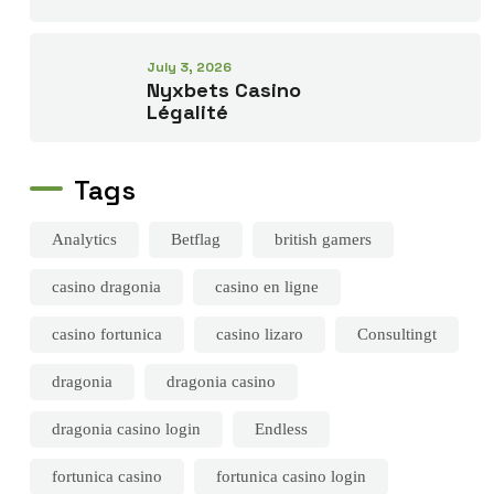
July 3, 2026
Nyxbets Casino
Légalité
Tags
Analytics
Betflag
british gamers
casino dragonia
casino en ligne
casino fortunica
casino lizaro
Consultingt
dragonia
dragonia casino
dragonia casino login
Endless
fortunica casino
fortunica casino login