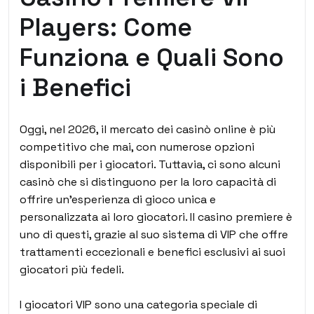
Players: Come
Funziona e Quali Sono
i Benefici
Oggi, nel 2026, il mercato dei casinò online è più
competitivo che mai, con numerose opzioni
disponibili per i giocatori. Tuttavia, ci sono alcuni
casinò che si distinguono per la loro capacità di
offrire un’esperienza di gioco unica e
personalizzata ai loro giocatori. Il
casino premiere
è
uno di questi, grazie al suo sistema di VIP che offre
trattamenti eccezionali e benefici esclusivi ai suoi
giocatori più fedeli.
I giocatori VIP sono una categoria speciale di