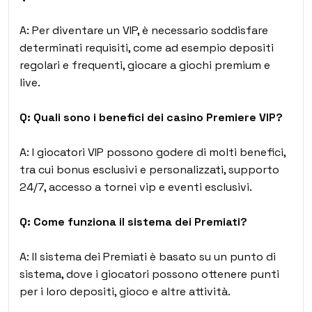
A: Per diventare un VIP, è necessario soddisfare
determinati requisiti, come ad esempio depositi
regolari e frequenti, giocare a giochi premium e
live.
Q: Quali sono i benefici dei casino Premiere VIP?
A: I giocatori VIP possono godere di molti benefici,
tra cui bonus esclusivi e personalizzati, supporto
24/7, accesso a tornei vip e eventi esclusivi.
Q: Come funziona il sistema dei Premiati?
A: Il sistema dei Premiati è basato su un punto di
sistema, dove i giocatori possono ottenere punti
per i loro depositi, gioco e altre attività.