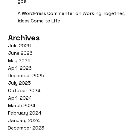
goal
A WordPress Commenter
on
Working Together,
ideas Come to Life
Archives
July 2026
June 2026
May 2026
April 2026
December 2025
July 2025
October 2024
April 2024
March 2024
February 2024
January 2024
December 2023