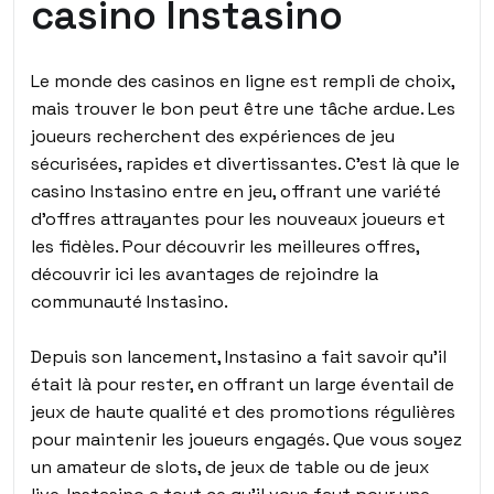
casino Instasino
Le monde des casinos en ligne est rempli de choix,
mais trouver le bon peut être une tâche ardue. Les
joueurs recherchent des expériences de jeu
sécurisées, rapides et divertissantes. C’est là que le
casino Instasino entre en jeu, offrant une variété
d’offres attrayantes pour les nouveaux joueurs et
les fidèles. Pour découvrir les meilleures offres,
découvrir ici
les avantages de rejoindre la
communauté Instasino.
Depuis son lancement, Instasino a fait savoir qu’il
était là pour rester, en offrant un large éventail de
jeux de haute qualité et des promotions régulières
pour maintenir les joueurs engagés. Que vous soyez
un amateur de slots, de jeux de table ou de jeux