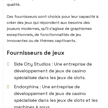
qualité.
Ces fournisseurs sont choisis pour leur capacité à
créer des jeux qui répondent aux besoins des
joueurs modernes, qu’il s’agisse de graphismes
exceptionnels, de fonctionnalités de jeu
innovantes ou de thèmes captivants.
Fournisseurs de jeux
Side City Studios : Une entreprise de
développement de jeux de casino
spécialisée dans les jeux de slots.
Endorphina : Une entreprise de
développement de jeux de casino
spécialisée dans les jeux de slots et les
machines à sous.