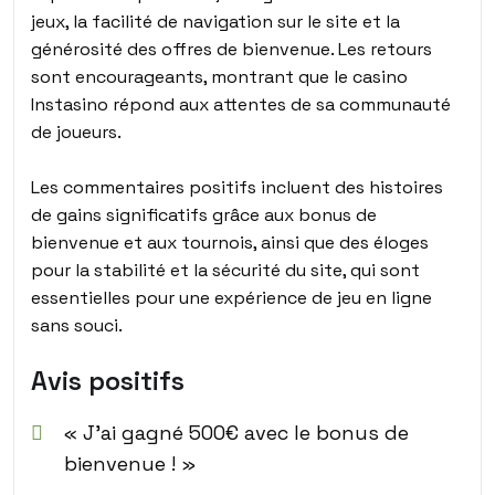
jeux, la facilité de navigation sur le site et la
générosité des offres de bienvenue. Les retours
sont encourageants, montrant que le casino
Instasino répond aux attentes de sa communauté
de joueurs.
Les commentaires positifs incluent des histoires
de gains significatifs grâce aux bonus de
bienvenue et aux tournois, ainsi que des éloges
pour la stabilité et la sécurité du site, qui sont
essentielles pour une expérience de jeu en ligne
sans souci.
Avis positifs
« J’ai gagné 500€ avec le bonus de
bienvenue ! »