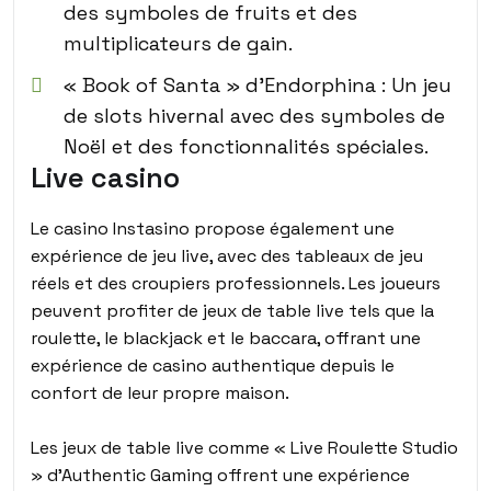
des symboles de fruits et des
multiplicateurs de gain.
« Book of Santa » d’Endorphina : Un jeu
de slots hivernal avec des symboles de
Noël et des fonctionnalités spéciales.
Live casino
Le casino Instasino propose également une
expérience de jeu live, avec des tableaux de jeu
réels et des croupiers professionnels. Les joueurs
peuvent profiter de jeux de table live tels que la
roulette, le blackjack et le baccara, offrant une
expérience de casino authentique depuis le
confort de leur propre maison.
Les jeux de table live comme « Live Roulette Studio
» d’Authentic Gaming offrent une expérience