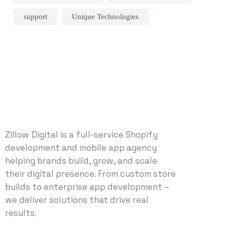
support
Unique Technologies
Zillow Digital is a full-service Shopify
development and mobile app agency
helping brands build, grow, and scale
their digital presence. From custom store
builds to enterprise app development –
we deliver solutions that drive real
results.