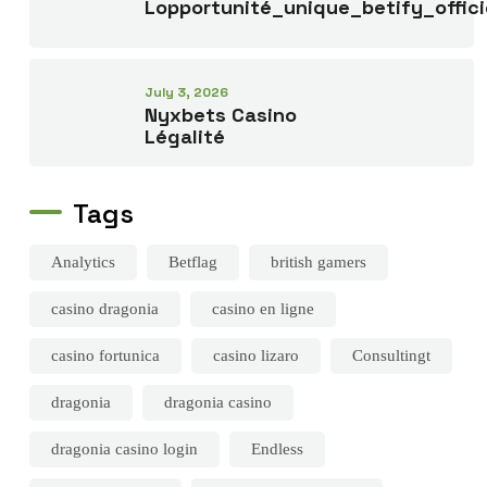
Lopportunité_unique_betify_offici
July 3, 2026
Nyxbets Casino
Légalité
Tags
Analytics
Betflag
british gamers
casino dragonia
casino en ligne
casino fortunica
casino lizaro
Consultingt
dragonia
dragonia casino
dragonia casino login
Endless