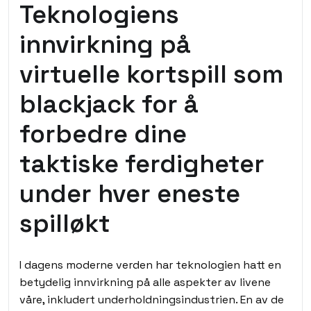
Teknologiens
innvirkning på
virtuelle kortspill som
blackjack for å
forbedre dine
taktiske ferdigheter
under hver eneste
spilløkt
I dagens moderne verden har teknologien hatt en
betydelig innvirkning på alle aspekter av livene
våre, inkludert underholdningsindustrien. En av de