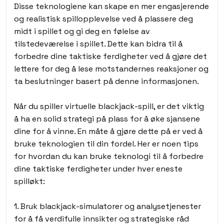
Disse teknologiene kan skape en mer engasjerende
og realistisk spillopplevelse ved å plassere deg
midt i spillet og gi deg en følelse av
tilstedeværelse i spillet. Dette kan bidra til å
forbedre dine taktiske ferdigheter ved å gjøre det
lettere for deg å lese motstandernes reaksjoner og
ta beslutninger basert på denne informasjonen.
Når du spiller virtuelle blackjack-spill, er det viktig
å ha en solid strategi på plass for å øke sjansene
dine for å vinne. En måte å gjøre dette på er ved å
bruke teknologien til din fordel. Her er noen tips
for hvordan du kan bruke teknologi til å forbedre
dine taktiske ferdigheter under hver eneste
spilløkt:
1. Bruk blackjack-simulatorer og analysetjenester
for å få verdifulle innsikter og strategiske råd