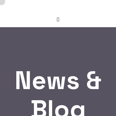
News &
Blog