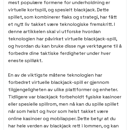
mest populære formene for underholdning er
virtuelle kortspill, og spesielt blackjack. Dette
spillet, som kombinerer flaks og strategi, har fått
et nytt liv takket være teknologiske fremskritt. I
denne artikkelen skal vi utforske hvordan
teknologien har påvirket virtuelle blackjack-spill,
og hvordan du kan bruke disse nye verktøyene til å
forbedre dine taktiske ferdigheter under hver
eneste spilløkt.
En av de viktigste måtene teknologien har
forbedret virtuelle blackjack-spill er gjennom
tilgjengeligheten av ulike plattformer og enheter.
Tidligere var blackjack forbeholdt fysiske kasinoer
eller spesielle spillrom, men nå kan du spille spillet
når som helst og hvor som helst takket være
online kasinoer og mobilapper. Dette betyr at du
har hele verden av blackjack rett i lommen, og kan