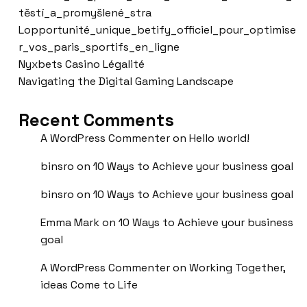
těstí_a_promyšlené_stra
Lopportunité_unique_betify_officiel_pour_optimise
r_vos_paris_sportifs_en_ligne
Nyxbets Casino Légalité
Navigating the Digital Gaming Landscape
Recent Comments
A WordPress Commenter
on
Hello world!
binsro
on
10 Ways to Achieve your business goal
binsro
on
10 Ways to Achieve your business goal
Emma Mark
on
10 Ways to Achieve your business
goal
A WordPress Commenter
on
Working Together,
ideas Come to Life