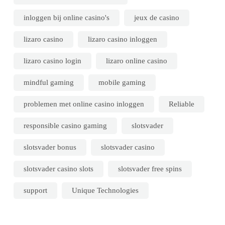
inloggen bij online casino's
jeux de casino
lizaro casino
lizaro casino inloggen
lizaro casino login
lizaro online casino
mindful gaming
mobile gaming
problemen met online casino inloggen
Reliable
responsible casino gaming
slotsvader
slotsvader bonus
slotsvader casino
slotsvader casino slots
slotsvader free spins
support
Unique Technologies