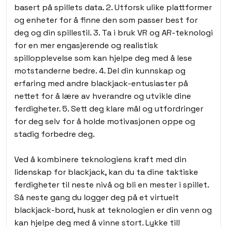
basert på spillets data. 2. Utforsk ulike plattformer
og enheter for å finne den som passer best for
deg og din spillestil. 3. Ta i bruk VR og AR-teknologi
for en mer engasjerende og realistisk
spillopplevelse som kan hjelpe deg med å lese
motstanderne bedre. 4. Del din kunnskap og
erfaring med andre blackjack-entusiaster på
nettet for å lære av hverandre og utvikle dine
ferdigheter. 5. Sett deg klare mål og utfordringer
for deg selv for å holde motivasjonen oppe og
stadig forbedre deg.
Ved å kombinere teknologiens kraft med din
lidenskap for blackjack, kan du ta dine taktiske
ferdigheter til neste nivå og bli en mester i spillet.
Så neste gang du logger deg på et virtuelt
blackjack-bord, husk at teknologien er din venn og
kan hjelpe deg med å vinne stort. Lykke til!