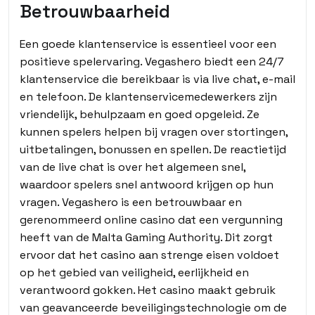
Betrouwbaarheid
Een goede klantenservice is essentieel voor een
positieve spelervaring. Vegashero biedt een 24/7
klantenservice die bereikbaar is via live chat, e-mail
en telefoon. De klantenservicemedewerkers zijn
vriendelijk, behulpzaam en goed opgeleid. Ze
kunnen spelers helpen bij vragen over stortingen,
uitbetalingen, bonussen en spellen. De reactietijd
van de live chat is over het algemeen snel,
waardoor spelers snel antwoord krijgen op hun
vragen. Vegashero is een betrouwbaar en
gerenommeerd online casino dat een vergunning
heeft van de Malta Gaming Authority. Dit zorgt
ervoor dat het casino aan strenge eisen voldoet
op het gebied van veiligheid, eerlijkheid en
verantwoord gokken. Het casino maakt gebruik
van geavanceerde beveiligingstechnologie om de