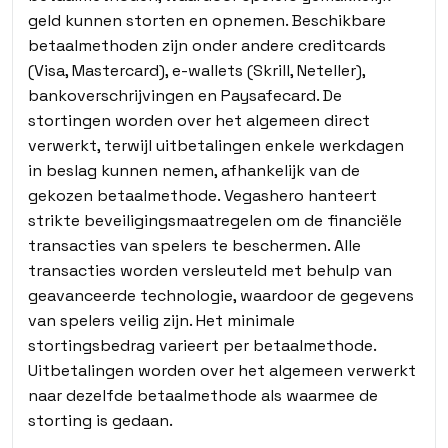
geld kunnen storten en opnemen. Beschikbare
betaalmethoden zijn onder andere creditcards
(Visa, Mastercard), e-wallets (Skrill, Neteller),
bankoverschrijvingen en Paysafecard. De
stortingen worden over het algemeen direct
verwerkt, terwijl uitbetalingen enkele werkdagen
in beslag kunnen nemen, afhankelijk van de
gekozen betaalmethode. Vegashero hanteert
strikte beveiligingsmaatregelen om de financiële
transacties van spelers te beschermen. Alle
transacties worden versleuteld met behulp van
geavanceerde technologie, waardoor de gegevens
van spelers veilig zijn. Het minimale
stortingsbedrag varieert per betaalmethode.
Uitbetalingen worden over het algemeen verwerkt
naar dezelfde betaalmethode als waarmee de
storting is gedaan.