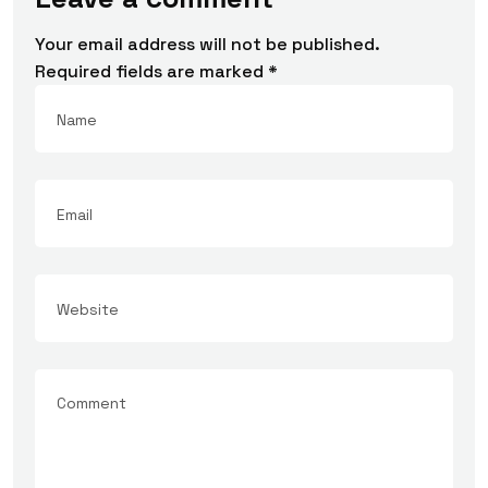
Your email address will not be published.
Required fields are marked
*