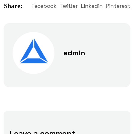
Share:
Facebook
Twitter
Linkedin
Pinterest
admin
Leave a comment