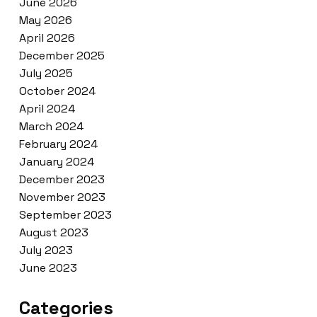
June 2026
May 2026
April 2026
December 2025
July 2025
October 2024
April 2024
March 2024
February 2024
January 2024
December 2023
November 2023
September 2023
August 2023
July 2023
June 2023
Categories