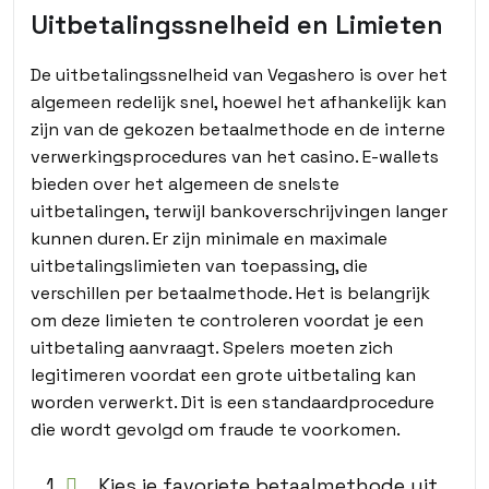
Uitbetalingssnelheid en Limieten
De uitbetalingssnelheid van Vegashero is over het
algemeen redelijk snel, hoewel het afhankelijk kan
zijn van de gekozen betaalmethode en de interne
verwerkingsprocedures van het casino. E-wallets
bieden over het algemeen de snelste
uitbetalingen, terwijl bankoverschrijvingen langer
kunnen duren. Er zijn minimale en maximale
uitbetalingslimieten van toepassing, die
verschillen per betaalmethode. Het is belangrijk
om deze limieten te controleren voordat je een
uitbetaling aanvraagt. Spelers moeten zich
legitimeren voordat een grote uitbetaling kan
worden verwerkt. Dit is een standaardprocedure
die wordt gevolgd om fraude te voorkomen.
Kies je favoriete betaalmethode uit