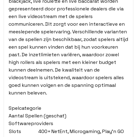
blackjack, live roulette en live baccarat worden
gepresenteerd door professionele dealers die via
een live videostream met de spelers
communiceren. Dit zorgt voor een interactieve en
meeslepende spelervaring. Verschillende varianten
van de spellen zijn beschikbaar, zodat spelers altijd
een spel kunnen vinden dat bij hun voorkeuren
past. De inzetlimieten variëren, waardoor zowel
high rollers als spelers met een kleiner budget
kunnen deelnemen. De kwaliteit van de
videostream is uitstekend, waardoor spelers alles
goed kunnen volgen en de spanning optimaal
kunnen beleven.
Spelcategorie
Aantal Spellen (geschat)
Softwareproviders
Slots
400+
NetEnt, Microgaming, Play'n GO