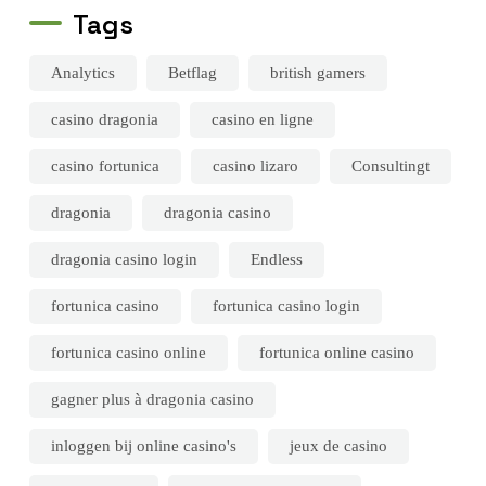
Tags
Analytics
Betflag
british gamers
casino dragonia
casino en ligne
casino fortunica
casino lizaro
Consultingt
dragonia
dragonia casino
dragonia casino login
Endless
fortunica casino
fortunica casino login
fortunica casino online
fortunica online casino
gagner plus à dragonia casino
inloggen bij online casino's
jeux de casino